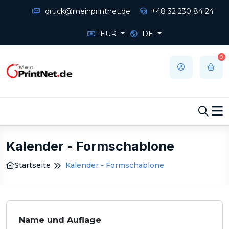
druck@meinprintnet.de
+48 32 230 84 24
EUR
DE
0
Kalender - Formschablone
Startseite
Kalender - Formschablone
Name und Auflage