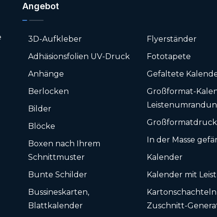
Angebot
e
3D-Aufkleber
Flyerständer
Adhäsionsfolien UV-Druck
Fototapete
Anhänge
Gefaltete Kalend
Berlocken
Großformat-Kalen
Leistenumrandu
Bilder
Großformatdruc
Blöcke
In der Masse gefä
Boxen nach Ihrem
Schnittmuster
Kalender
Bunte Schilder
Kalender mit Leis
Bussineskarten,
Karton­schachteln
Blattkalender
Zuschnitt-Genera