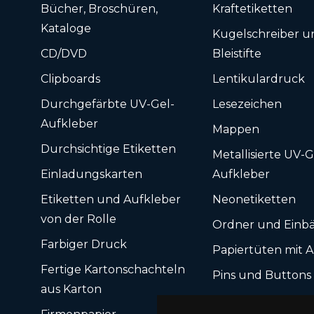
Bücher, Broschüren,
Kraftetiketten
Kataloge
Kugelschreiber u
CD/DVD
Bleistifte
Clipboards
Lentikulardruck
Durchgefärbte UV-Gel-
Lesezeichen
Aufkleber
Mappen
Durchsichtige Etiketten
Metallisierte UV-G
Einladungskarten
Aufkleber
Etiketten und Aufkleber
Neonetiketten
von der Rolle
Ordner und Einb
Farbiger Druck
Papiertüten mit 
Fertige Kartonschachteln
Pins und Button
aus Karton
Plastikkarten mit