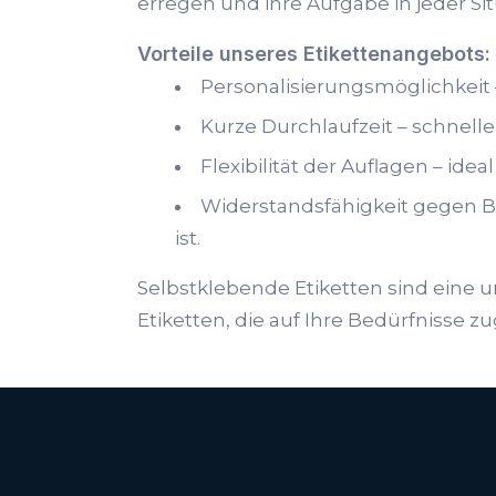
erregen und ihre Aufgabe in jeder Sit
Vorteile unseres Etikettenangebots:
Personalisierungsmöglichkeit
Kurze Durchlaufzeit – schnel
Flexibilität der Auflagen – ide
Widerstandsfähigkeit gegen B
ist.
Selbstklebende Etiketten sind eine u
Etiketten, die auf Ihre Bedürfnisse z