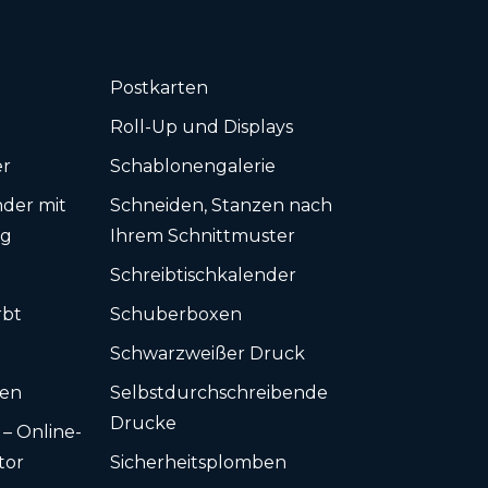
Postkarten
Roll-Up und Displays
er
Schablonengalerie
der mit
Schneiden, Stanzen nach
ng
Ihrem Schnittmuster
k
Schreibtischkalender
rbt
Schuberboxen
Schwarzweißer Druck
ten
Selbstdurchschreibende
Drucke
 – Online-
tor
Sicherheitsplomben