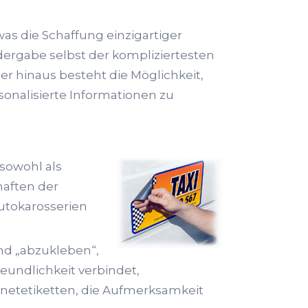
was die Schaffung einzigartiger
edergabe selbst der kompliziertesten
er hinaus besteht die Möglichkeit,
onalisierte Informationen zu
 sowohl als
haften der
Autokarosserien
und „abzukleben“,
reundlichkeit verbindet,
gnetetiketten, die Aufmerksamkeit