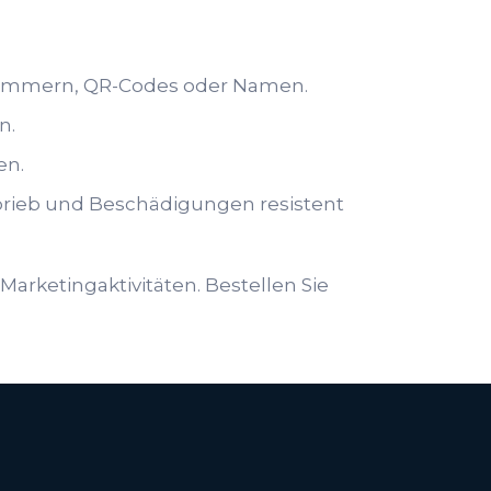
ennummern, QR-Codes oder Namen.
n.
en.
brieb und Beschädigungen resistent
arketingaktivitäten. Bestellen Sie