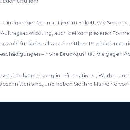
uation erfüllen!
 – einzigartige Daten auf jedem Etikett, wie Seri
le Auftragsabwicklung, auch bei komplexeren Forme
al sowohl für kleine als auch mittlere Produktionsseri
eschädigungen – hohe Druckqualität, die gegen A
nverzichtbare Lösung in Informations-, Werbe- und M
ugeschnitten sind, und heben Sie Ihre Marke hervor!