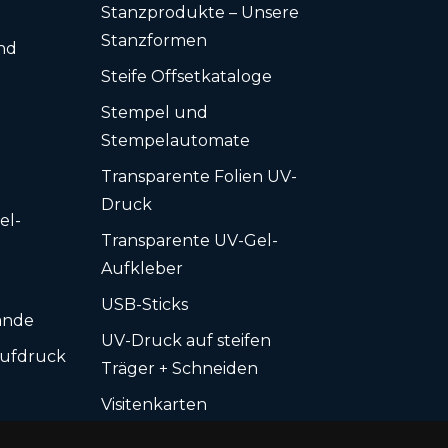
Stanzprodukte – Unsere
Stanzformen
nd
Steife Offsetkataloge
Stempel und
Stempelautomate
Transparente Folien UV-
Druck
el-
Transparente UV-Gel-
Aufkleber
USB-Sticks
ände
UV-Druck auf steifen
Aufdruck
Träger + Schneiden
s
Visitenkarten
 UV-Lack
Visitenkarten-Box